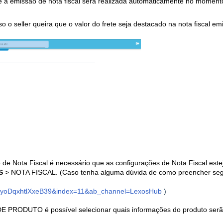
 a emissão de nota fiscal será realizada automaticamente no moment
o o seller queira que o valor do frete seja destacado na nota fiscal emi
de Nota Fiscal é necessário que as configurações de Nota Fiscal est
S
> NOTA FISCAL
. (Caso tenha alguma dúvida de como preencher se
oDqxhtlXxeB39&index=11&ab_channel=LexosHub
)
ODUTO é possível selecionar quais informações do produto ser