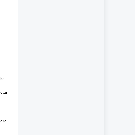
lo:
ctar
para