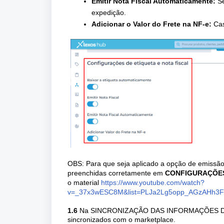
Emitir Nota Fiscal Automaticamente:
Se
expedição.
Adicionar o Valor do Frete na NF-e:
Cas
OBS: Para que seja aplicado a opção de emissão 
preenchidas corretamente em
CONFIGURAÇÕE
o material
https://www.youtube.com/watch?
v=_37x3wESC8M&list=PLJa2Lg5opp_AGzAHh3Fy
1.6
Na SINCRONIZAÇÃO DAS INFORMAÇÕES DE PR
sincronizados com o marketplace.