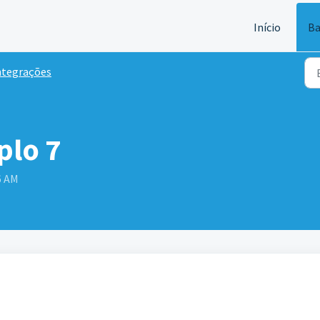
Início
Ba
ntegrações
plo 7
6 AM