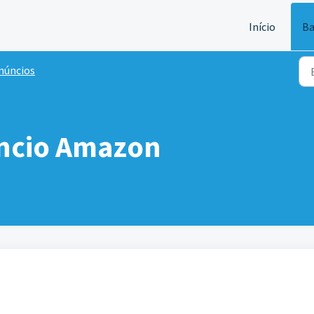
Início
Ba
núncios
úncio Amazon