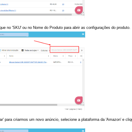
que no '
SKU'
ou no
Nome do Produto
para abrir as configurações do produto.
ar'
para criarmos um novo anúncio, selecione a plataforma da 'Amazon' e cliq