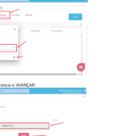
anúncio e
'AVANÇAR'
.