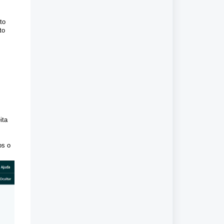
to
to
ita
os o