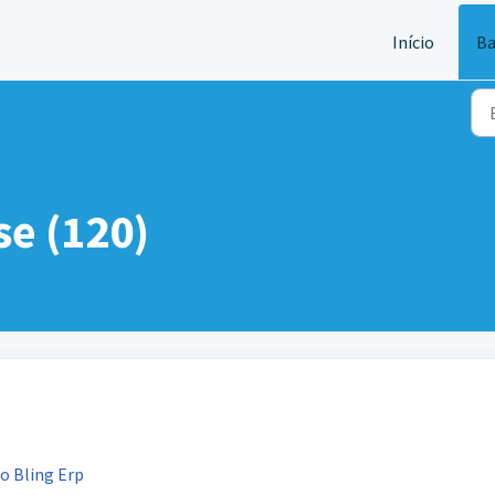
Início
Ba
e (120)
o Bling Erp