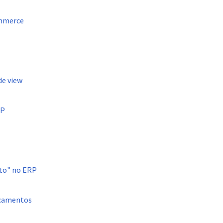
ommerce
de view
RP
to" no ERP
icamentos