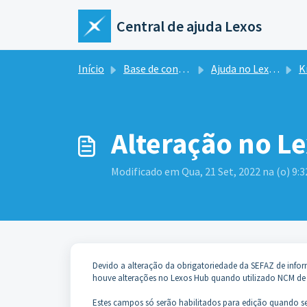
Ir para o conteúdo principal
Central de ajuda Lexos
Início
Base de conhecimento
Ajuda no Lexos ERP
Kn
Alteração no L
Modificado em Qua, 21 Set, 2022 na (o) 9:
Devido a alteração da obrigatoriedade da SEFAZ de inf
houve alterações no Lexos Hub quando utilizado NCM d
Estes campos só serão habilitados para edição quando se f