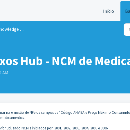
Início
Ba
owledge Base
exos Hub - NCM de Medi
32 AM
ormar na emissão de NFe os campos de "Código ANVISA e Preço Máximo Consumidor
e medicamentos.
or utilizado NCM's iniciados por: 3001, 3002, 3003, 3004, 3005 e 3006.