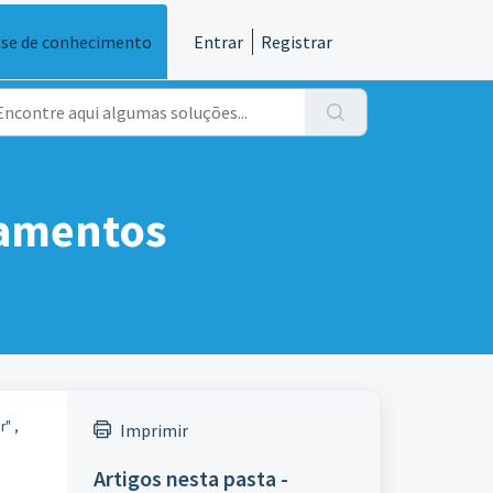
se de conhecimento
Entrar
Registrar
camentos
" ,
Imprimir
Artigos nesta pasta -