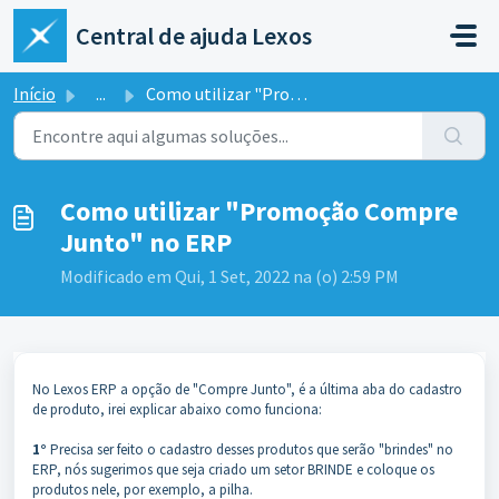
Ir para o conteúdo principal
Central de ajuda Lexos
Início
...
Como utilizar "Promoção Compre Junto" no ERP
Como utilizar "Promoção Compre
Junto" no ERP
Modificado em Qui, 1 Set, 2022 na (o) 2:59 PM
No Lexos ERP a opção de "Compre Junto", é a última aba do cadastro
de produto, irei explicar abaixo como funciona:
1°
Precisa ser feito o cadastro desses produtos que serão "brindes" no
ERP, nós sugerimos que seja criado um setor BRINDE e coloque os
produtos nele, por exemplo, a pilha.