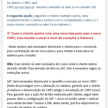
Ao alterar o CNPJ, será:
CNPJ yyy.yyy.yyyy-yy - Iniciará a emissão na série 2 e no número 202.
A segunda opção
, seguindo o mesmo exemplo acima, seria
inutilizar(orientar o cliente a verificar com a contabilidade)
a série 1 e 2
toda e iniciar a emissão na série 3 e no número 1.
3° Caso o cliente queira criar uma nova loja para usar o novo
CNPJ, mas manter a atual a nível de consulta e histórico
- Nesse cenário será necessário direcionar o cliente para o comercial,
para contratação de um novo plano, para manter a base ativa no
sistema para consulta.
Obs
: Esse cenário só será necessário em casos onde o cliente realiza
emissão de Nfe. Para emissão de nfce ou SAT, não é necessário seguir as
instruções acima.
SAT: Será necessário desvincular o aparelho e vincular ao novo CNPJ
(Antes de prosseguir com a alteração no sistema, garantir que o cliente
já realizou a desvinculção do CNPJ antigo e vinculação do CNPJ novo).
Para garantir que a ação foi de fato realizada pelo cliente, seguir estes
passos: Abrir a configuração do SAT > clicar no botão salvar > realizar
uma venda de teste > baixar o XML desta venda, que fica disponível na
consulta de vendas do sistema.