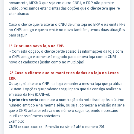
novamente, MESMO que seja em outro CNPJ, o ERP não permite.
Então, precisamos estar cientes das opções que o cliente tem que irei
citar abaixo:
Caso o cliente queira alterar o CNPJ de uma loja no ERP e ele emita NFe
no CNPJ antigo e queira emitir no novo também, temos duas situações
para seguir:
1° Criar uma nova loja no ERP.
- Com esta opção, o cliente perde acesso às informações da loja com
o CNPJ antigo e somente é migrado para a nova loja com o CNPJ
novo os cadastros (assim como no multilojas).
2° Caso o cliente queira manter os dados da loja no Lexos
ERP.
Ou seja, só alterar o CNPJ da loja e manter a mesma loja que já utiliza.
Existem 2 opções que podemos seguir para que ele consiga realizar a
emissão da NFe (DANF-e):
A primeira seria
continuar a numeração da nota fiscal após o último
número emitido e na mesma série, ou seja, começar a emissão na série
que o CNPJ anterior estava e no número seguinte, sendo necessário
inutilizar os números anteriores.
Exemplo:
CNPJ xxx.xxx.xxxx-xx - Emissão na série 2 até o numero 201.