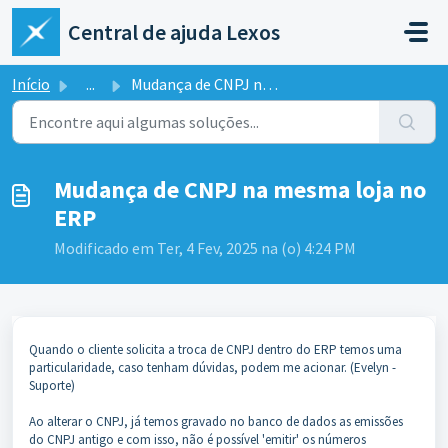
Ir para o conteúdo principal
Central de ajuda Lexos
Início
...
Mudança de CNPJ na mesma loja no ERP
Mudança de CNPJ na mesma loja no
ERP
Modificado em Ter, 4 Fev, 2025 na (o) 4:24 PM
Quando o cliente solicita a troca de CNPJ dentro do ERP temos uma
particularidade, caso tenham dúvidas, podem me acionar. (Evelyn -
Suporte)
Ao alterar o CNPJ, já temos gravado no banco de dados as emissões
do CNPJ antigo e com isso, não é possível 'emitir' os números