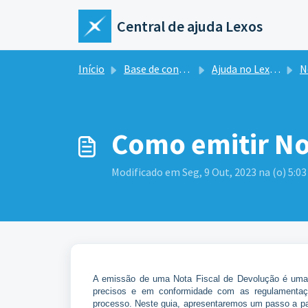
Ir para o conteúdo principal
Central de ajuda Lexos
Início
Base de conhecimento
Ajuda no Lexos ERP
Not
Como emitir No
Modificado em Seg, 9 Out, 2023 na (o) 5:0
A emissão de uma Nota Fiscal de Devolução é uma 
precisos e em conformidade com as regulamentaçõ
processo. Neste guia, apresentaremos um passo a p