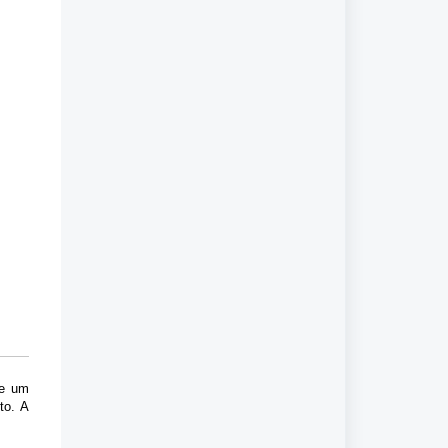
se um
to. A