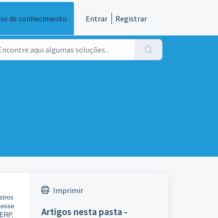
se de conhecimento
Entrar
Registrar
Imprimir
stros
 esse
Artigos nesta pasta -
 ERP,