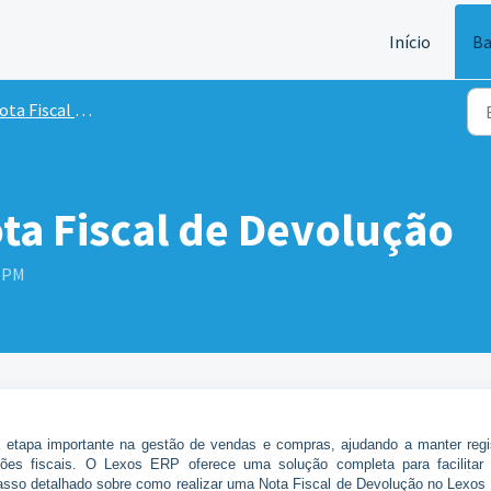
Início
Ba
a Fiscal Eletrônica
ta Fiscal de Devolução
3 PM
etapa importante na gestão de vendas e compras, ajudando a manter regi
es fiscais. O Lexos ERP oferece uma solução completa para facilitar
asso detalhado sobre como realizar uma Nota Fiscal de Devolução no Lexos