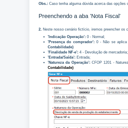
Obs.:
Caso tenha alguma dúvida acerca das opções co
Preenchendo a aba 'Nota Fiscal'
2.
Neste nosso cenário fictício, iremos preencher os
'Indicação Operação':
0 - Normal;
'Presença do comprador':
0 - Não se aplica 
Contabilidade)
'Finalidade NF-e':
4 - Devolução de mercadoria;
'Entrada/Saída':
Entrada;
'Natureza da Operação':
CFOP 1201 - Natureza
Contabilidade)