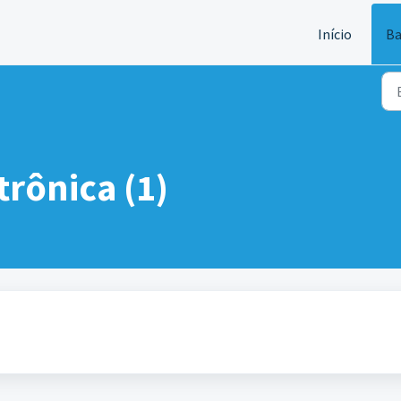
Início
Ba
trônica (1)