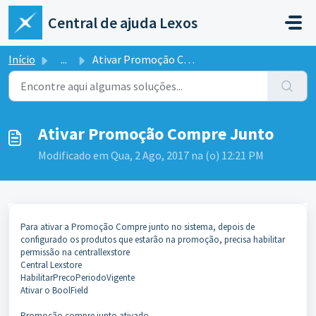
Ir para o conteúdo principal
Central de ajuda Lexos
Início
...
Ativar Promoção Compre Junto
Ativar Promoção Compre Junto
Modificado em Qua, 2 Ago, 2017 na (o) 12:21 PM
Para ativar a Promoção Compre junto no sistema, depois de
configurado os produtos que estarão na promoção, precisa habilitar
permissão na centrallexstore
Central Lexstore
HabilitarPrecoPeriodoVigente
Ativar o BoolField
Promoção compre junto ativado.