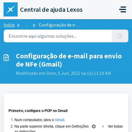
Ir para o conteúdo principal
Central de ajuda Lexos
Início
...
Configuração de e-mail para envio de NFe (Gmail)
Configuração de e-mail para envio
de NFe (Gmail)
Modificado em Dom, 5 Jun, 2022 na (o) 11:18 AM
Primeiro, configure o POP no Gmail
Num computador, abra o
Gmail
.
Na parte superior direita, clique em Definições
Ver todas
as definições
.