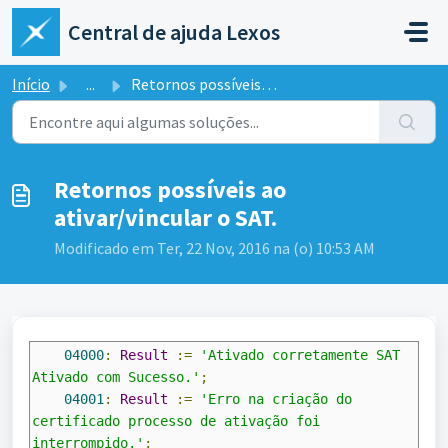
Ir para o conteúdo principal
Central de ajuda Lexos
Início
...
Retornos possíveis ao ativar/vincular o SAT.
Retornos possíveis ao
ativar/vincular o SAT.
Modificado em Ter, 22 Nov, 2016 na (o) 10:53 AM
04000
:
Result
:=
'Ativado corretamente SAT 
Ativado com Sucesso.'
;
04001
:
Result
:=
'Erro na criação do 
certificado processo de ativação foi 
interrompido.'
;