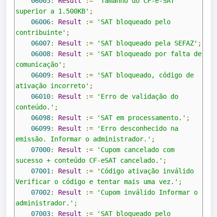
06005
:
Result
:=
'Tamanho do CF-e-SAT 
superior a 1.500KB'
;
06006
:
Result
:=
'SAT bloqueado pelo 
contribuinte'
;
06007
:
Result
:=
'SAT bloqueado pela SEFAZ'
;
06008
:
Result
:=
'SAT bloqueado por falta de 
comunicação'
;
06009
:
Result
:=
'SAT bloqueado, código de 
ativação incorreto'
;
06010
:
Result
:=
'Erro de validação do 
conteúdo.'
;
06098
:
Result
:=
'SAT em processamento.'
;
06099
:
Result
:=
'Erro desconhecido na 
emissão. Informar o administrador.'
;
07000
:
Result
:=
'Cupom cancelado com 
sucesso + conteúdo CF-eSAT cancelado.'
;
07001
:
Result
:=
'Código ativação inválido 
Verificar o código e tentar mais uma vez.'
;
07002
:
Result
:=
'Cupom inválido Informar o 
administrador.'
;
07003
:
Result
:=
'SAT bloqueado pelo 