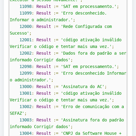
11098
:
Result
:=
'SAT em processamento.'
;
11099
:
Result
:=
'Erro desconhecido. 
Informar o administrador.'
;
12000
:
Result
:=
'Rede Configurada com 
Sucesso'
;
12001
:
Result
:=
'código ativação inválido 
Verificar o código e tentar mais uma vez.'
;
12002
:
Result
:=
'Dados fora do padrão a ser 
informado Corrigir dados'
;
12098
:
Result
:=
'SAT em processamento.'
;
12099
:
Result
:=
'Erro desconhecido Informar 
o administrador.'
;
13000
:
Result
:=
'Assinatura do AC'
;
13001
:
Result
:=
'código ativação inválido 
Verificar o código e tentar mais uma vez.'
;
13002
:
Result
:=
'Erro de comunicação com a 
SEFAZ'
;
13003
:
Result
:=
'Assinatura fora do padrão 
informado Corrigir dados'
;
13004
:
Result
:=
'CNPJ da Software House + 