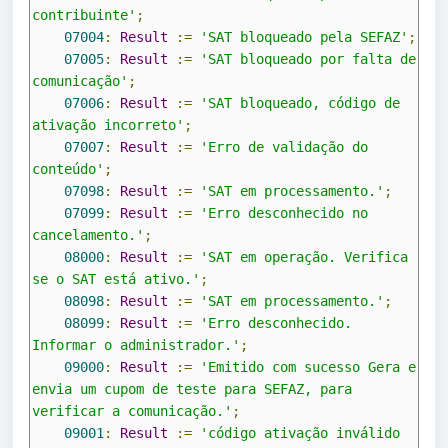
contribuinte'
;
07004
:
Result
:=
'SAT bloqueado pela SEFAZ'
;
07005
:
Result
:=
'SAT bloqueado por falta de 
comunicação'
;
07006
:
Result
:=
'SAT bloqueado, código de 
ativação incorreto'
;
07007
:
Result
:=
'Erro de validação do 
conteúdo'
;
07098
:
Result
:=
'SAT em processamento.'
;
07099
:
Result
:=
'Erro desconhecido no 
cancelamento.'
;
08000
:
Result
:=
'SAT em operação. Verifica 
se o SAT está ativo.'
;
08098
:
Result
:=
'SAT em processamento.'
;
08099
:
Result
:=
'Erro desconhecido. 
Informar o administrador.'
;
09000
:
Result
:=
'Emitido com sucesso Gera e 
envia um cupom de teste para SEFAZ, para 
verificar a comunicação.'
;
09001
:
Result
:=
'código ativação inválido 