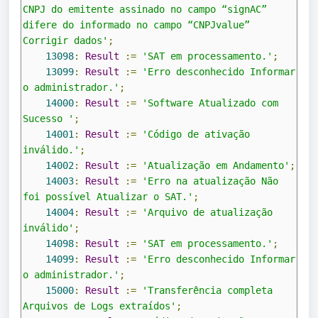
CNPJ do emitente assinado no campo “signAC” 
difere do informado no campo “CNPJvalue” 
Corrigir dados'
;
13098
:
Result
:=
'SAT em processamento.'
;
13099
:
Result
:=
'Erro desconhecido Informar 
o administrador.'
;
14000
:
Result
:=
'Software Atualizado com 
Sucesso '
;
14001
:
Result
:=
'Código de ativação 
inválido.'
;
14002
:
Result
:=
'Atualização em Andamento'
;
14003
:
Result
:=
'Erro na atualização Não 
foi possível Atualizar o SAT.'
;
14004
:
Result
:=
'Arquivo de atualização 
inválido'
;
14098
:
Result
:=
'SAT em processamento.'
;
14099
:
Result
:=
'Erro desconhecido Informar 
o administrador.'
;
15000
:
Result
:=
'Transferência completa 
Arquivos de Logs extraídos'
;