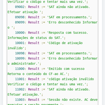
Verificar o código e tentar mais uma vez.'
;
09002
:
Result
:=
'SAT ainda não ativado. 
Efetuar ativação '
;
09098
:
Result
:=
'SAT em processamento.'
;
09099
:
Result
:=
'Erro desconhecido Informar 
o '
;
10000
:
Result
:=
'Resposta com Sucesso. 
Informações de status do SAT.'
;
10001
:
Result
:=
'Código de ativação 
inválido'
;
10098
:
Result
:=
'SAT em processamento.'
;
10099
:
Result
:=
'Erro desconhecido Informar 
o administrador.'
;
11000
:
Result
:=
'Emitido com sucesso 
Retorna o conteúdo do CF-ao AC.'
;
11001
:
Result
:=
'código ativação inválido 
Verificar o código e tentar mais uma vez.'
;
11002
:
Result
:=
'SAT ainda não ativado. 
Efetuar ativação.'
;
11003
:
Result
:=
'Sessão não existe. AC deve 
executar a sessão novamente.'
;