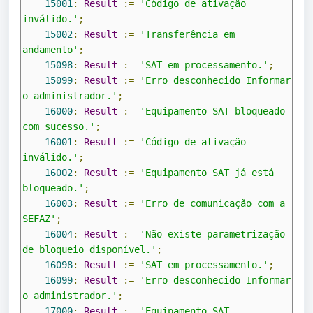
15001
:
Result
:=
'Código de ativação 
inválido.'
;
15002
:
Result
:=
'Transferência em 
andamento'
;
15098
:
Result
:=
'SAT em processamento.'
;
15099
:
Result
:=
'Erro desconhecido Informar 
o administrador.'
;
16000
:
Result
:=
'Equipamento SAT bloqueado 
com sucesso.'
;
16001
:
Result
:=
'Código de ativação 
inválido.'
;
16002
:
Result
:=
'Equipamento SAT já está 
bloqueado.'
;
16003
:
Result
:=
'Erro de comunicação com a 
SEFAZ'
;
16004
:
Result
:=
'Não existe parametrização 
de bloqueio disponível.'
;
16098
:
Result
:=
'SAT em processamento.'
;
16099
:
Result
:=
'Erro desconhecido Informar 
o administrador.'
;
17000
:
Result
:=
'Equipamento SAT 