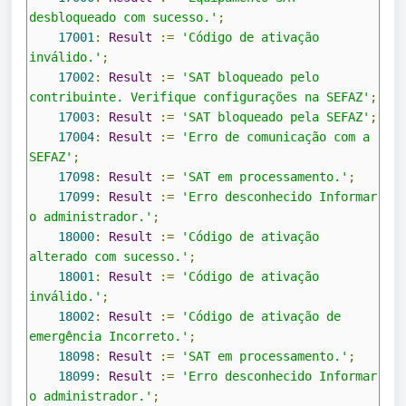
desbloqueado com sucesso.'
;
17001
:
Result
:=
'Código de ativação 
inválido.'
;
17002
:
Result
:=
'SAT bloqueado pelo 
contribuinte. Verifique configurações na SEFAZ'
;
17003
:
Result
:=
'SAT bloqueado pela SEFAZ'
;
17004
:
Result
:=
'Erro de comunicação com a 
SEFAZ'
;
17098
:
Result
:=
'SAT em processamento.'
;
17099
:
Result
:=
'Erro desconhecido Informar 
o administrador.'
;
18000
:
Result
:=
'Código de ativação 
alterado com sucesso.'
;
18001
:
Result
:=
'Código de ativação 
inválido.'
;
18002
:
Result
:=
'Código de ativação de 
emergência Incorreto.'
;
18098
:
Result
:=
'SAT em processamento.'
;
18099
:
Result
:=
'Erro desconhecido Informar 
o administrador.'
;