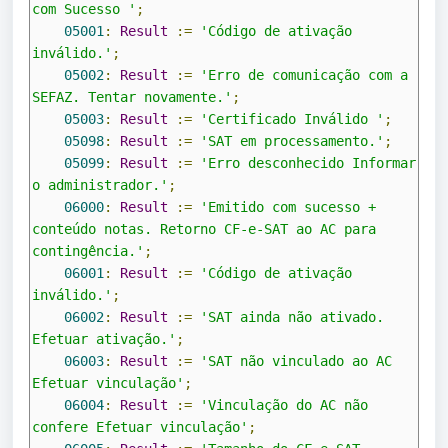
com Sucesso '
;
05001
:
Result
:=
'Código de ativação 
inválido.'
;
05002
:
Result
:=
'Erro de comunicação com a 
SEFAZ. Tentar novamente.'
;
05003
:
Result
:=
'Certificado Inválido '
;
05098
:
Result
:=
'SAT em processamento.'
;
05099
:
Result
:=
'Erro desconhecido Informar 
o administrador.'
;
06000
:
Result
:=
'Emitido com sucesso + 
conteúdo notas. Retorno CF-e-SAT ao AC para 
contingência.'
;
06001
:
Result
:=
'Código de ativação 
inválido.'
;
06002
:
Result
:=
'SAT ainda não ativado. 
Efetuar ativação.'
;
06003
:
Result
:=
'SAT não vinculado ao AC 
Efetuar vinculação'
;
06004
:
Result
:=
'Vinculação do AC não 
confere Efetuar vinculação'
;