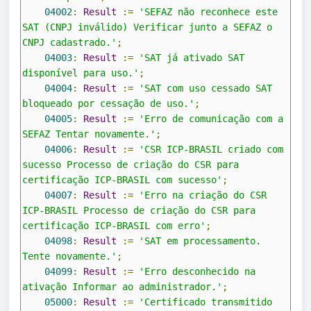
04002
:
Result
:=
'SEFAZ não reconhece este 
SAT (CNPJ inválido) Verificar junto a SEFAZ o 
CNPJ cadastrado.'
;
04003
:
Result
:=
'SAT já ativado SAT 
disponível para uso.'
;
04004
:
Result
:=
'SAT com uso cessado SAT 
bloqueado por cessação de uso.'
;
04005
:
Result
:=
'Erro de comunicação com a 
SEFAZ Tentar novamente.'
;
04006
:
Result
:=
'CSR ICP-BRASIL criado com 
sucesso Processo de criação do CSR para 
certificação ICP-BRASIL com sucesso'
;
04007
:
Result
:=
'Erro na criação do CSR 
ICP-BRASIL Processo de criação do CSR para 
certificação ICP-BRASIL com erro'
;
04098
:
Result
:=
'SAT em processamento. 
Tente novamente.'
;
04099
:
Result
:=
'Erro desconhecido na 
ativação Informar ao administrador.'
;
05000
:
Result
:=
'Certificado transmitido 