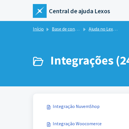
Ir para o conteúdo principal
Central de ajuda Lexos
Início
Base de conhecimento
Ajuda no Lexos Hub
Integrações (2
Integração NuvemShop
Integração Woocomerce