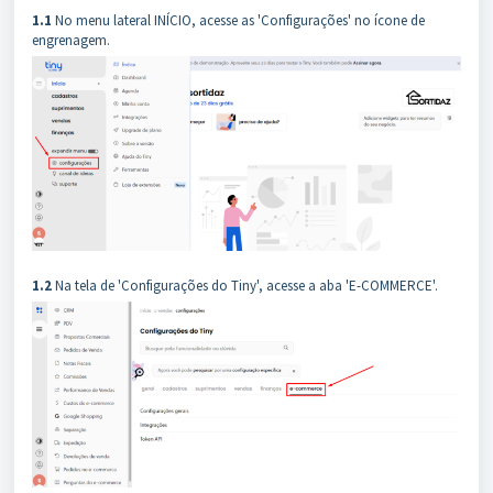
1.1
No menu lateral INÍCIO, acesse as 'Configurações' no ícone de
engrenagem.
1.2
Na tela de 'Configurações do Tiny', acesse a aba 'E-COMMERCE'.