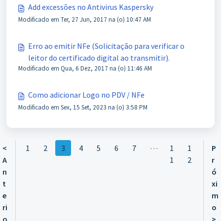
Add excessões no Antivirus Kaspersky
Modificado em Ter, 27 Jun, 2017 na (o) 10:47 AM
Erro ao emitir NFe (Solicitação para verificar o
leitor do certificado digital ao transmitir).
Modificado em Qua, 6 Dez, 2017 na (o) 11:46 AM
Como adicionar Logo no PDV / NFe
Modificado em Sex, 15 Set, 2023 na (o) 3:58 PM
…
<
1
2
3
4
5
6
7
1
1
P
A
1
2
r
n
ó
t
xi
e
m
ri
o
o
>