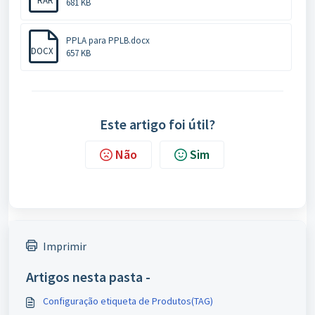
RAR
681 KB
PPLA para PPLB.docx
DOCX
657 KB
Este artigo foi útil?
Não
Sim
Imprimir
Artigos nesta pasta -
Configuração etiqueta de Produtos(TAG)