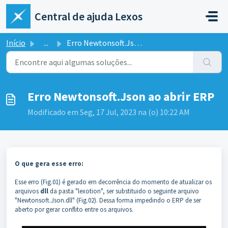
Ir para o conteúdo principal
Central de ajuda Lexos
Início
...
Erro Newtonsoft.Json ao abrir ERP
Erro Newtonsoft.Json ao abrir ERP
Modificado em Seg, 17 Jul, 2023 na (o) 10:22 AM
O que gera esse erro:
Esse erro (Fig.01) é gerado em decorrência do momento de atualizar os
arquivos
dll
da pasta "lexotion", ser substituido o seguinte arquivo
"Newtonsoft.Json.dll" (Fig.02). Dessa forma impedindo o ERP de ser
aberto por gerar conflito entre os arquivos.