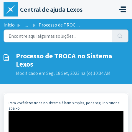
Ir para o conteúdo principal
Central de ajuda Lexos
Início
...
Processo de TROCA no Sistema Lexos
Processo de TROCA no Sistema
Lexos
Modificado em Seg, 18 Set, 2023 na (o) 10:34 AM
Para você fazer troca no sistema é bem simples, pode seguir o tutorial
abaixo: