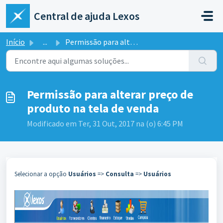
Ir para o conteúdo principal
Central de ajuda Lexos
Início
...
Permissão para alterar preço de produto na tela de venda
Permissão para alterar preço de
produto na tela de venda
Modificado em Ter, 31 Out, 2017 na (o) 6:45 PM
Selecionar a opção
Usuários
=>
Consulta
=>
Usuários