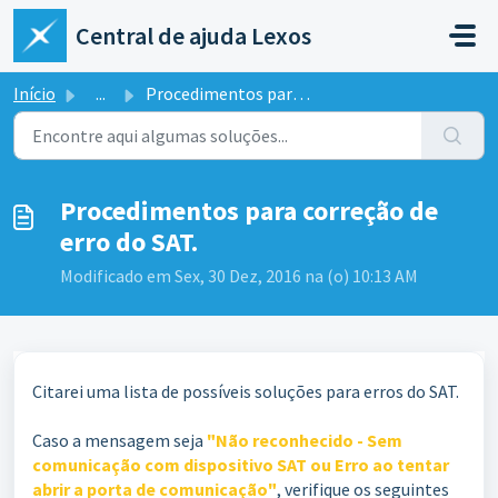
Ir para o conteúdo principal
Central de ajuda Lexos
Início
...
Procedimentos para correção de erro do SAT.
Procedimentos para correção de
erro do SAT.
Modificado em Sex, 30 Dez, 2016 na (o) 10:13 AM
Citarei uma lista de possíveis soluções para erros do SAT.
Caso a mensagem seja
"
Não reconhecido -
Sem
comunicação com dispositivo SAT ou Erro ao tentar
abrir a porta de comunicação
"
, verifique os seguintes