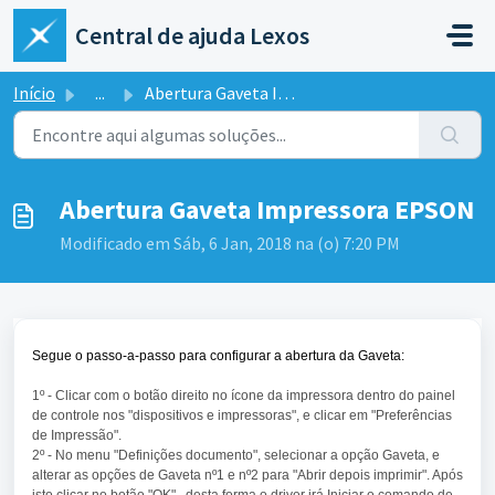
Ir para o conteúdo principal
Central de ajuda Lexos
Início
...
Abertura Gaveta Impressora EPSON
Abertura Gaveta Impressora EPSON
Modificado em Sáb, 6 Jan, 2018 na (o) 7:20 PM
Segue o passo-a-passo para configurar a abertura da Gaveta:
1º - Clicar com o botão direito no ícone da impressora dentro do painel
de controle nos "dispositivos e impressoras", e clicar em "Preferências
de Impressão".
2º - No menu "Definições documento", selecionar a opção Gaveta, e
alterar as opções de Gaveta nº1 e nº2 para "Abrir depois imprimir". Após