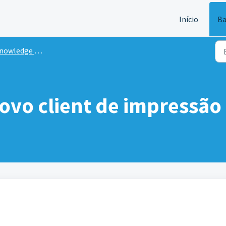
Início
Ba
owledge Base HUB
ovo client de impressão