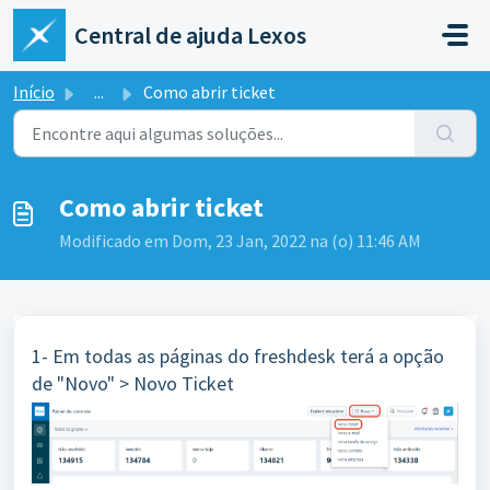
Ir para o conteúdo principal
Central de ajuda Lexos
Início
...
Como abrir ticket
Como abrir ticket
Modificado em Dom, 23 Jan, 2022 na (o) 11:46 AM
1- Em todas as páginas do freshdesk terá a opção
de "Novo" > Novo Ticket