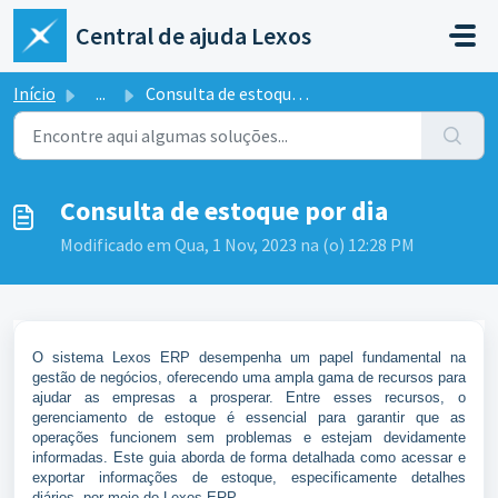
Ir para o conteúdo principal
Central de ajuda Lexos
Início
...
Consulta de estoque por dia
Consulta de estoque por dia
Modificado em Qua, 1 Nov, 2023 na (o) 12:28 PM
O sistema Lexos ERP desempenha um papel fundamental na
gestão de negócios, oferecendo uma ampla gama de recursos para
ajudar as empresas a prosperar. Entre esses recursos, o
gerenciamento de estoque é essencial para garantir que as
operações funcionem sem problemas e estejam devidamente
informadas. Este guia aborda de forma detalhada como acessar e
exportar informações de estoque, especificamente detalhes
diários, por meio do Lexos ERP.