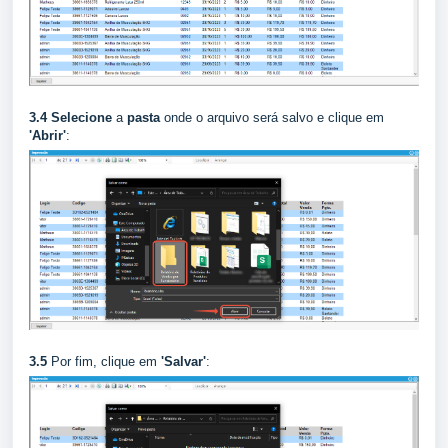
3.4 Selecione
a
pasta
onde o arquivo será salvo e clique em
'Abrir'
:
3.5
Por fim, clique em
'Salvar'
: