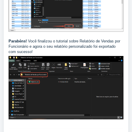
Parabéns!
Você finalizou o tutorial sobre Relatório de Vendas por
Funcionário e agora o seu relatório personalizado foi exportado
com sucesso!