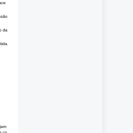
ace
ssão
o da
tida.
ejam
a os