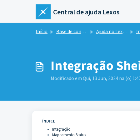
Ir para o conteúdo principal
Central de ajuda Lexos
Início
Base de conhecimento
Ajuda no Lexos Hub
I
Integração She
Modificado em Qui, 13 Jun, 2024 na (o) 1:
ÍNDICE
Integração
Mapeamento Status