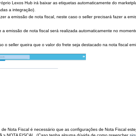
óprio Lexos Hub irá baixar as etiquetas automaticamente do marketpl
das a integração).
zer a emissão de nota fiscal, neste caso o seller precisará fazer a emi
 a emissão de nota fiscal será realizada automaticamente no moment
o o seller queira que o valor do frete seja destacado na nota fiscal emi
de Nota Fiscal é necessário que as configurações de Nota Fiscal est
S
> NOTA FISCAL
.
(Caso tenha alguma dúvida de como preencher
sig