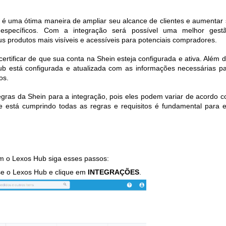
n é uma ótima maneira de ampliar seu alcance de clientes e aumentar
específicos. Com a integração será possível uma melhor gest
s produtos mais visíveis e acessíveis para potenciais compradores.
ertificar de que sua conta na Shein esteja configurada e ativa. Além d
Hub está configurada e atualizada com as informações necessárias p
os.
egras da Shein para a integração, pois eles podem variar de acordo 
ue está cumprindo todas as regras e requisitos é fundamental para e
om o Lexos Hub siga esses passos:
sse o Lexos Hub e clique em
INTEGRAÇÕES
.