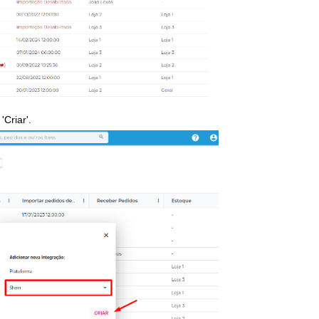
'
Criar'.