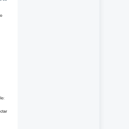
ão
lo:
ctar