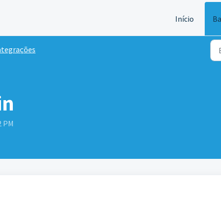
Início
Ba
ntegrações
in
42 PM