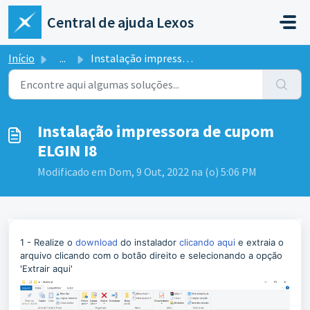
Ir para o conteúdo principal
Central de ajuda Lexos
Início
...
Instalação impressora de cupom ELGIN I8
Instalação impressora de cupom
ELGIN I8
Modificado em Dom, 9 Out, 2022 na (o) 5:06 PM
1 - Realize o
download
do instalador
clicando aqui
e extraia o
arquivo clicando com o botão direito e selecionando a opção
'Extrair aqui'