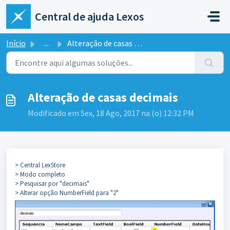
Ir para o conteúdo principal
Central de ajuda Lexos
Início
...
Alteração de casas decimais
Alteração de casas decimais
Modificado em Sex, 18 Ago, 2017 na (o) 12:32 PM
> Central LexStore
> Modo completo
> Pesquisar por "decimais"
> Alterar opção NumberField para "2"