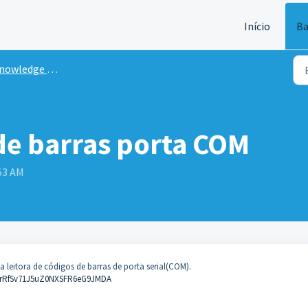
Início
Ba
owledge Base
 de barras porta COM
:53 AM
leitora de códigos de barras de porta serial(COM).
B0rRfSv71J5uZ0NXSFR6eG9JMDA