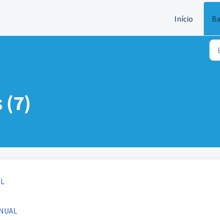
Início
Ba
(7)
ML
ANUAL