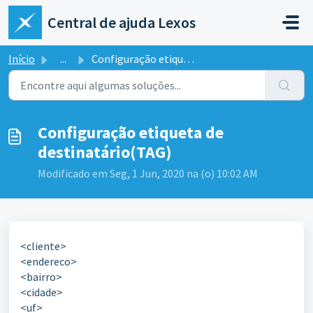
Ir para o conteúdo principal
Central de ajuda Lexos
Início
...
Configuração etiqueta de destinatário(TAG)
Configuração etiqueta de
destinatário(TAG)
Modificado em Seg, 1 Jun, 2020 na (o) 10:02 AM
<cliente>
<endereco>
<bairro>
<cidade>
<uf>