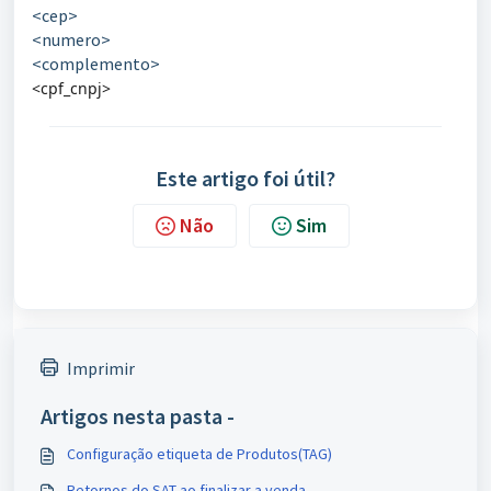
<cep>
<numero>
<complemento>
<cpf_cnpj>
Este artigo foi útil?
Não
Sim
Imprimir
Artigos nesta pasta -
Configuração etiqueta de Produtos(TAG)
Retornos do SAT ao finalizar a venda.