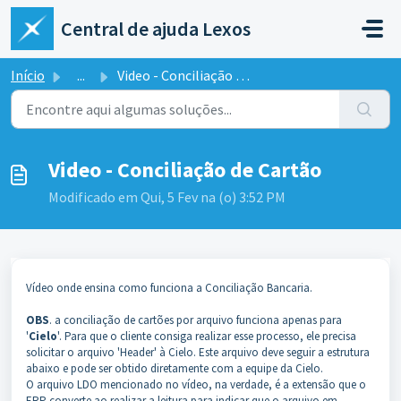
Ir para o conteúdo principal
Central de ajuda Lexos
Início
...
Video - Conciliação de Cartão
Video - Conciliação de Cartão
Modificado em Qui, 5 Fev na (o) 3:52 PM
Vídeo onde ensina como funciona a Conciliação Bancaria.
OBS
. a conciliação de cartões por arquivo funciona apenas para
'
Cielo
'. Para que o cliente consiga realizar esse processo, ele precisa
solicitar o arquivo 'Header' à Cielo. Este arquivo deve seguir a estrutura
abaixo e pode ser obtido diretamente com a equipe da Cielo.
O arquivo LDO mencionado no vídeo, na verdade, é a extensão que o
ERP converte ao realizar a leitura para indicar que o arquivo em