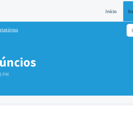
Início
Ba
elatórios
núncios
32 PM