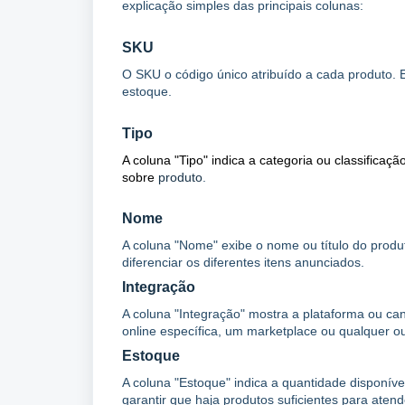
explicação simples das principais colunas:
SKU
O SKU o código único atribuído a cada produto. El
estoque.
Tipo
A coluna "Tipo" indica a categoria ou classifica
sobre
produto
.
Nome
A coluna "Nome" exibe o nome ou título do produt
diferenciar os diferentes itens anunciados.
Integração
A coluna "Integração" mostra a plataforma ou ca
online específica, um marketplace ou qualquer ou
Estoque
A coluna "Estoque" indica a quantidade disponíve
garantir que haja produtos suficientes para ate