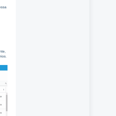
essa
nte,
ios.