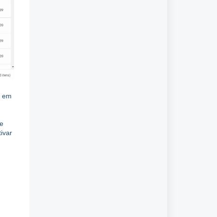
o em
ue
ivar