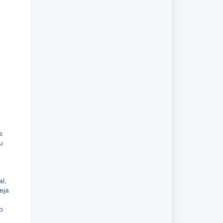
s
u
al,
eja
o