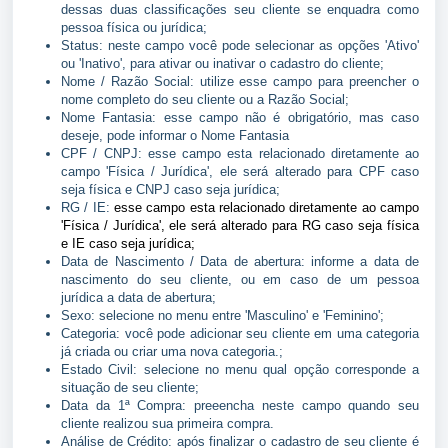
dessas duas classificações seu cliente se enquadra como
pessoa física ou jurídica;
Status: neste campo você pode selecionar as opções 'Ativo'
ou 'Inativo', para ativar ou inativar o cadastro do cliente;
Nome / Razão Social: utilize esse campo para preencher o
nome completo do seu cliente ou a Razão Social;
Nome Fantasia: esse campo não é obrigatório, mas caso
deseje, pode informar o Nome Fantasia
CPF / CNPJ: esse campo esta relacionado diretamente ao
campo 'Física / Jurídica', ele será alterado para CPF caso
seja física e CNPJ caso seja jurídica;
RG / IE:
esse campo esta relacionado diretamente ao campo
'Física / Jurídica', ele será alterado para RG caso seja física
e IE caso seja jurídica;
Data de Nascimento / Data de abertura: informe a data de
nascimento do seu cliente, ou em caso de um pessoa
jurídica a data de abertura;
Sexo: selecione no menu entre 'Masculino' e 'Feminino';
Categoria: você pode adicionar seu cliente em uma categoria
já criada ou criar uma nova categoria.;
Estado Civil: selecione no menu qual opção corresponde a
situação de seu cliente;
Data da 1ª Compra: preeencha neste campo quando seu
cliente realizou sua primeira compra.
Análise de Crédito: após finalizar o cadastro de seu cliente é